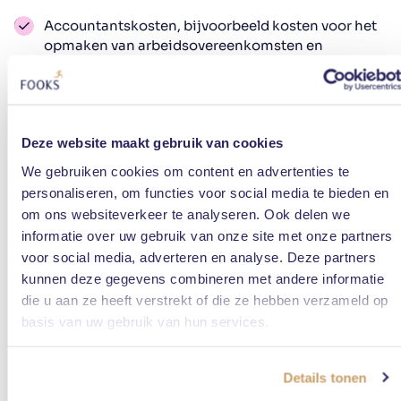
Accountantskosten, bijvoorbeeld kosten voor het
opmaken van arbeidsovereenkomsten en
loonstroken.
Kosten bij juridische (personeels)zaken,
bijvoorbeeld advocaatkosten of loondoorbetaling
bij een arbeidsconflict.
Deze website maakt gebruik van cookies
Administratiekosten, bijvoorbeeld loon- en
personeelsadministratie door de boekhouder,
We gebruiken cookies om content en advertenties te
maar denk ook aan je eigen uren die betaald
personaliseren, om functies voor social media te bieden en
moeten worden als het zelf doet.
om ons websiteverkeer te analyseren. Ook delen we
Kosten risico’s bij contracten, bijvoorbeeld de
informatie over uw gebruik van onze site met onze partners
transitievergoeding die je wettelijk moet betalen
voor social media, adverteren en analyse. Deze partners
bij ontslag.
kunnen deze gegevens combineren met andere informatie
Kosten voor ziekteverzekering, niet alleen de
die u aan ze heeft verstrekt of die ze hebben verzameld op
premie, maar bijvoorbeeld ook het aantal weken
eigen risico en de kosten voor Wet Poortwachter.
basis van uw gebruik van hun services.
Payroll-tarieven
Details tonen