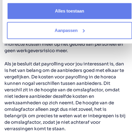
Er zijn kosten verbonden aan payrolling, maar omdat je
Alles toestaan
al je personeelszaken bij één bedrijf onderbrengt, zelf
geen werkgeversrisico’s meer loopt en geen diensten
bij meerdere bedrijven inkoopt, levert de keuze voor
Aanpassen
payrolling vaak juist besparingen op. Je betaalt een
vast payroll-tarief per gewerkt uur en that’s it. Geen
indirecte kosten meer op het gebied van personeel en
geen werkgeversrisico meer.
Als je besluit dat payrolling voor jou interessant is, dan
is het van belang om de aanbieders goed met elkaar te
vergelijken. De kosten voor payrolling in de horeca
kunnen nogal verschillen tussen aanbieders. Dit
verschil zit in de hoogte van de omslagfactor, omdat
niet iedere aanbieder dezelfde kosten en
werkzaamheden op zich neemt. De hoogte van de
omslagfactor alleen zegt dus niet zoveel, het is
belangrijk om precies te weten wat er inbegrepen is bij
de omslagfactor, zodat je niet achteraf voor
verrassingen komt te staan.