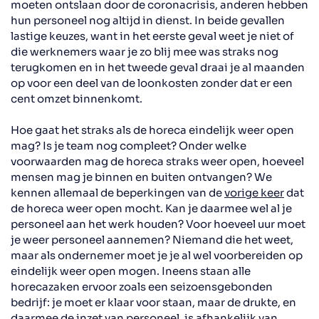
moeten ontslaan door de coronacrisis, anderen hebben
hun personeel nog altijd in dienst. In beide gevallen
lastige keuzes, want in het eerste geval weet je niet of
die werknemers waar je zo blij mee was straks nog
terugkomen en in het tweede geval draai je al maanden
op voor een deel van de loonkosten zonder dat er een
cent omzet binnenkomt.
Hoe gaat het straks als de horeca eindelijk weer open
mag? Is je team nog compleet? Onder welke
voorwaarden mag de horeca straks weer open, hoeveel
mensen mag je binnen en buiten ontvangen? We
kennen allemaal de beperkingen van de
vorige keer
dat
de horeca weer open mocht. Kan je daarmee wel al je
personeel aan het werk houden? Voor hoeveel uur moet
je weer personeel aannemen? Niemand die het weet,
maar als ondernemer moet je je al wel voorbereiden op
eindelijk weer open mogen. Ineens staan alle
horecazaken ervoor zoals een seizoensgebonden
bedrijf: je moet er klaar voor staan, maar de drukte, en
daarmee de inzet van personeel, is afhankelijk van