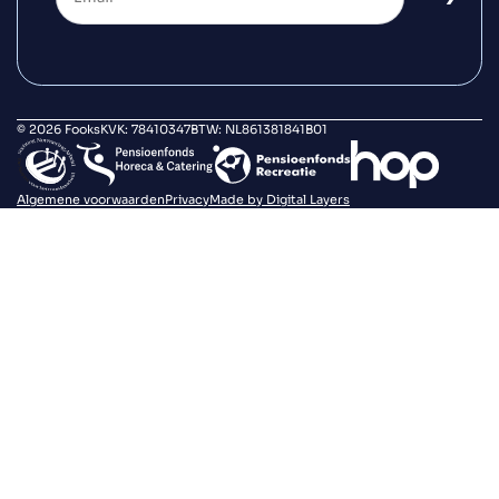
© 2026 Fooks
KVK: 78410347
BTW: NL861381841B01
Algemene voorwaarden
Privacy
Made by Digital Layers