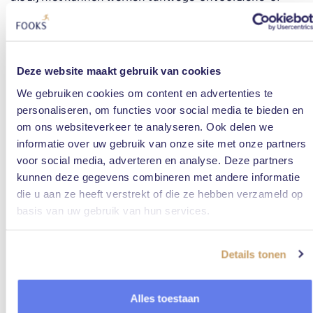
'zeer bijzondere persoonlijke' omstandigheden. De
regels voor dit verlof zijn wat minder afgebakend, maar
in de wet staan een aantal richtlijnen:
Deze website maakt gebruik van cookies
Onvoorziene omstandigheden die een
onmiddellijke onderbreking van de arbeid vergen.
We gebruiken cookies om content en advertenties te
Bijvoorbeeld als het huis van je werknemer in
personaliseren, om functies voor social media te bieden en
brand staat of de waterleiding is gesprongen.
om ons websiteverkeer te analyseren. Ook delen we
Zeer bijzondere persoonlijke omstandigheden.
informatie over uw gebruik van onze site met onze partners
Bijvoorbeeld als je werknemer met spoed naar het
voor social media, adverteren en analyse. Deze partners
ziekenhuis moet, om de bevalling van de eigen
kunnen deze gegevens combineren met andere informatie
partner bij te wonen, of rondom het overlijden van
die u aan ze heeft verstrekt of die ze hebben verzameld op
een huisgenoot of naaste familie.
basis van uw gebruik van hun services.
Een verplichting volgens de wet of overheid
waarvan de vervulling niet in de vrije tijd kan
plaatsvinden. Bijvoorbeeld het verplicht
Details tonen
verschijnen in de rechtbank.
De uitoefening van het actief kiesrecht. Maar met
de ruime openingstijden van de kieslokalen
Alles toestaan
tegenwoordig is hier vrijwel nooit meer sprake van.