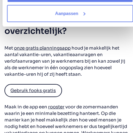
Hoe houd je verlof en
Aanpassen
vakantiedagen horeca
overzichtelijk?
Met
onze gratis
planningsapp
houd je makkelijk het
aantal vakantie-uren, vakantieaanvragen en
verlofaanvragen van je werknemers bij en kan zowel jij
als de werknemer in één oogopslag zien hoeveel
vakantie-uren hij of zij heeft staan.
Gebruik fooks gratis
Maak in de app een
rooster
voor de zomermaanden
waarin je een minimale bezetting hanteert. Op die
manier kan je heel makkelijk zien hoe veel mensen je
nodig hebt en hoeveel werknemers er dus tegelijkertijd
vakantiedagen op kunnen nemen. Werknemers kunnen