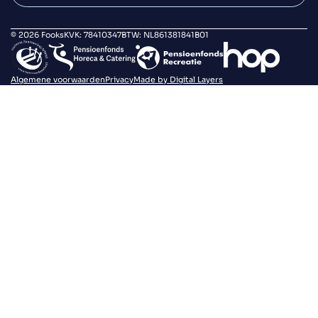
© 2026 Fooks
KVK: 78410347
BTW: NL861381841B01
Algemene voorwaarden
Privacy
Made by Digital Layers