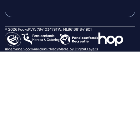
© 2026 Fooks
KVK: 78410347
BTW: NL861381841B01
Algemene voorwaarden
Privacy
Made by Digital Layers