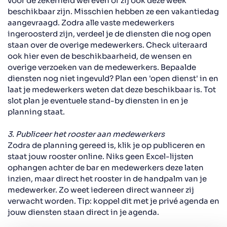
voor de zekerheid wel even of zij ook deze week
beschikbaar zijn.
Misschien
hebben ze een vakantiedag
aangevraagd. Zodra alle vaste medewerkers
ingeroosterd zijn
,
verdeel je d
e
diensten
die nog open
staan
over de overige medewerkers.
Check uiteraard
ook hier even
de beschikbaarheid, de wensen en
overige verzoeken van de medewerkers. Bepaalde
diensten nog niet ingevuld? Plan een 'open dienst' in en
laat je medewerkers weten dat deze beschikbaar is. Tot
slot plan je eventuele stand-by diensten in en je
planning staat.
3. Publiceer het rooster aan medewerkers
Zodra de planning gereed is, klik je op publiceren en
staat jouw rooster online
.
Niks geen Excel
-
lijsten
ophangen
achter de bar
en medewerkers deze laten
inzien, maar direct het rooster in de handpalm van je
medewerker. Zo weet iedereen direct wanneer zij
verwacht worden. Tip: koppel dit met je privé agenda en
jouw diensten staan direct in je agenda
.