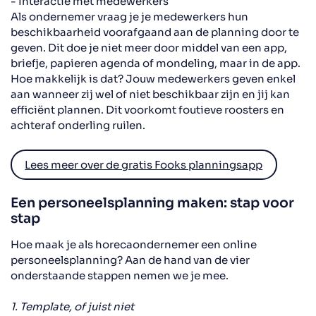
- Interactie met medewerkers
Als ondernemer vraag je je medewerkers hun
beschikbaarheid voorafgaand
aan
de planning door te
geven. Dit doe je niet meer door middel van een app,
briefje
,
papieren
agenda
of mondeling
,
maar in de app.
Hoe makkelijk is dat
?
Jouw medewerkers geven enkel
aan wanneer zij
wel of
niet beschikbaar zijn en jij kan
efficiënt plannen. Dit voorkomt foutieve roosters en
achteraf onderling ruilen.
Lees meer over de gratis Fooks planningsapp
Een personeelsplanning maken: stap voor
stap
Hoe maak je als horecaondernemer een online
personeelsplanning?
Aan de hand van
de vier
onderstaand
e
stappen ne
men we
je mee.
1. Template, of juist niet