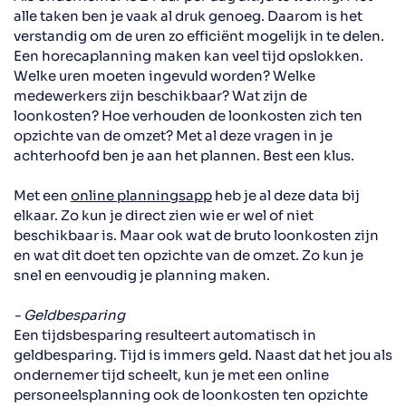
alle taken ben je vaak al druk genoeg. Daarom is het
verstandig om de uren zo efficiënt mogelijk in te delen.
Een horecaplanning maken kan veel tijd opslokken.
Welke uren
moeten
ingevuld
worden? Welke
medewerkers zijn beschikbaar? Wat zijn de
loonkosten? Hoe verhouden de loonkosten
zich
ten
opzicht
e
van de omzet? Met al deze vragen in je
achterhoofd ben je aan het plannen. Best een klus.
Met een
online planningsapp
heb je al deze data bij
elkaar. Zo kun je direct zien wie er wel of niet
beschikbaar is.
Maar ook w
at de bruto loonkosten zijn
en wat dit doet ten opzichte van de omzet. Zo kun je
snel en eenvoudig je planning maken.
- Geldbesparing
Een tijdsbesparing resulteert automatisch in
geldbesparing.
T
ijd is
immers
geld
.
Naast dat het jou als
ondernemer tijd scheelt, kun je met een online
personeelsplanning
ook
de loonkosten ten opzichte