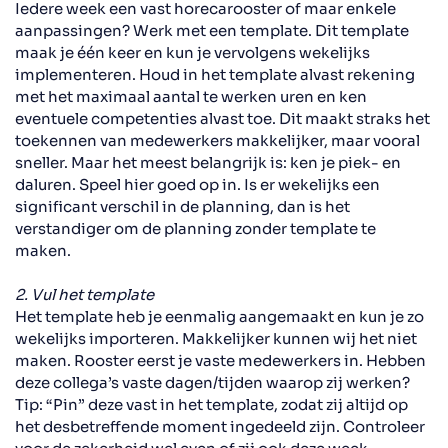
Iedere week een vast horecarooster of maar enkele
aanpassingen? Werk met een template.
Dit template
maak je één keer en kun je vervolgens
wekelijks
implementeren. Houd
in het template
alvast rekening
met het maximaal aantal te werken uren en ken
eventuele competenties alvast toe.
Dit maakt straks het
toekennen van medewerkers makkelijker
,
maar vooral
sneller. Maar het meest belangrijk is: ken je piek- en
daluren
.
Speel hier goed op in.
Is er wekelijks een
significant verschil in de planning, dan is het
verstandiger om d
e planning zonder template
te
maken.
2. Vul het template
Het template heb je eenmalig aangemaakt en kun je zo
wekelijks importeren. Makkelijker kunnen wij het niet
maken.
Rooster eerst je vaste medewerkers in. Hebben
deze
collega’s
vaste dagen/tijden waarop zij werken?
Tip:
“Pin” deze vast in
het
template
,
zodat z
ij
altijd op
het desbetreffende moment
ingedeeld
zijn
.
Controleer