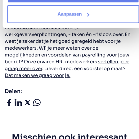
Bij Fooks kan je al je personeelszaken onderbrengen bij
één partner. Je kunt ons alles vragen wat je anders aan
een HR-afdeling over zou laten. Van administratie,
Aanpassen
salarisstrook tot payrolling; met Fooks Payrolling
nemen we voor een vast tarief je
werkgeversverplichtingen, - taken én -risico's over. En
weet je zeker dat je het goed geregeld hebt voor je
medewerkers.
Wil je meer weten over de
mogelijkheden en voordelen van payrolling voor jouw
bedrijf? Onze ervaren HR-medewerkers
vertellen je er
graag meer over
. Liever direct een voorstel op maat?
Dat maken we graag voor je.
Delen:
Misschien ook interessant