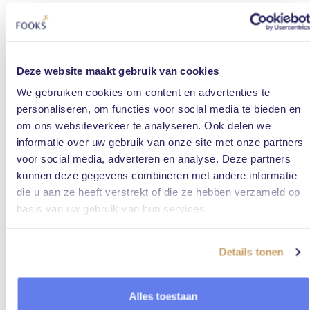
4. Ruilverzoeken?
Is een medewerker verhinderd? In de app kunnen
medewerkers alsnog een ruilverzoek indienen of
onderling ruilen. Met of zonder jouw goedkeuring, wel
Deze website maakt gebruik van cookies
zo handig. Hou
d
daar
bij
wel je perfect afgestemde
loonkostenpercentage
in de gaten
.
We gebruiken cookies om content en advertenties te
personaliseren, om functies voor social media te bieden en
Plan met Fooks
om ons websiteverkeer te analyseren. Ook delen we
informatie over uw gebruik van onze site met onze partners
Roosters maken, uren registreren, verlof en verzuim
bijhouden, personeelsdossiers en contracten opstellen:
voor social media, adverteren en analyse. Deze partners
dat doe je voortaan allemaal in Fooks, de planningsapp
kunnen deze gegevens combineren met andere informatie
voor de horeca. Zo houd je inzicht en overzicht, en krijg
die u aan ze heeft verstrekt of die ze hebben verzameld op
je rust en grip. Fooks is gegarandeerd gratis. Altijd.
basis van uw gebruik van hun services.
Maak direct een
gratis account
aan of
boek een demo
.
Details tonen
Gebruik Fooks gratis
Alles toestaan