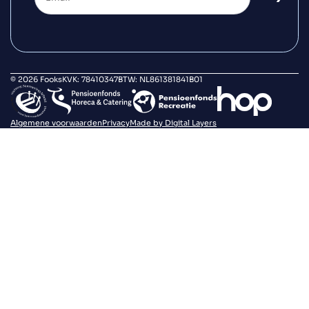
© 2026 Fooks
KVK: 78410347
BTW: NL861381841B01
Algemene voorwaarden
Privacy
Made by Digital Layers