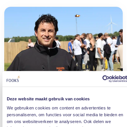
Deze website maakt gebruik van cookies
“Als ondernemer weet je ook
We gebruiken cookies om content en advertenties te
gewoon niet alles. We zitten
personaliseren, om functies voor social media te bieden en
met zijn allen op kantoor, we
om ons websiteverkeer te analyseren. Ook delen we