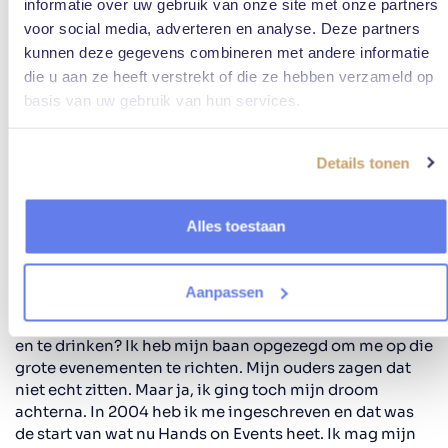
informatie over uw gebruik van onze site met onze partners
vragen dingen aan elkaar. We
voor social media, adverteren en analyse. Deze partners
werken echt samen.”
kunnen deze gegevens combineren met andere informatie
die u aan ze heeft verstrekt of die ze hebben verzameld op
basis van uw gebruik van hun services.
Nog even terug naar het begin, hoe kwam je hier
Details tonen
terecht?
“Mijn ouders hadden een horecazaak. En mijn eerste
baan was bedrijfsleider in de horeca. Ik rolde er
Alles toestaan
eigenlijk automatisch in. De zaak zat elke dag vol. Ik
opende de zaak en sloot af. Ik zorgde ervoor dat het
goed liep, en ja, dat was het. Ik ging in die tijd naar
Aanpassen
evenementen en merkte dat ik dat echt boeiend vond.
Hoe stuur je zo’n grote massa? Hoe geef je die te eten
en te drinken? Ik heb mijn baan opgezegd om me op die
grote evenementen te richten. Mijn ouders zagen dat
niet echt zitten. Maar ja, ik ging toch mijn droom
achterna. In 2004 heb ik me ingeschreven en dat was
de start van wat nu Hands on Events heet. Ik mag mijn